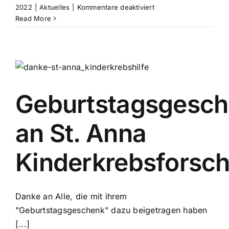
für
2022
|
Aktuelles
|
Kommentare deaktiviert
Wild
Read More
&
Sturm
im
Blockhaus
Geburtstagsgesc
an St. Anna
Kinderkrebsforsc
Danke an Alle, die mit ihrem
"Geburtstagsgeschenk" dazu beigetragen haben
[...]