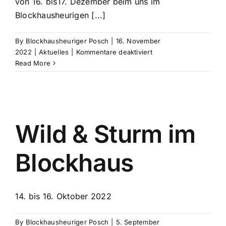
von 16. bis17. Dezember beim uns im
Blockhausheurigen [...]
By
Blockhausheuriger Posch
|
16. November
für
2022
|
Aktuelles
|
Kommentare deaktiviert
Advent-
Read More
Bauernmarkt
im
BLOCKHAUS
Wild & Sturm im
Blockhaus
14. bis 16. Oktober 2022
By
Blockhausheuriger Posch
|
5. September