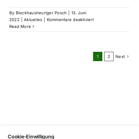
By
Blockhausheuriger Posch
|
13. Juni
für
2022
|
Aktuelles
|
Kommentare deaktiviert
Geburtstagsgeschenk
Read More
an
St.
Anna
Kinderkrebsforschung
1
2
Next
Cookie-Einwilligung