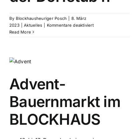
By
Blockhausheuriger Posch
|
8. März
für
2023
|
Aktuelles
|
Kommentare deaktiviert
Osterbrunch
Read More
in
der
Dorfstub’n
Advent-
Bauernmarkt im
BLOCKHAUS