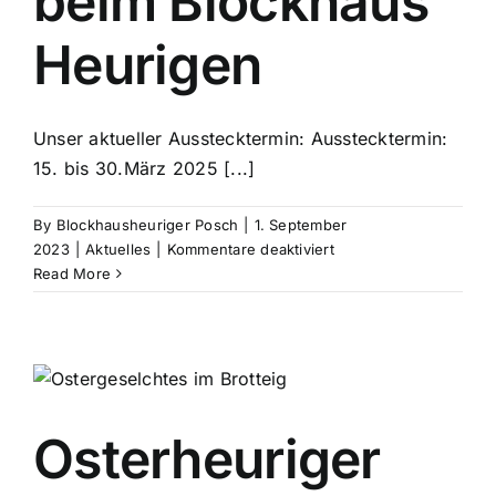
beim Blockhaus
Heurigen
Unser aktueller Ausstecktermin: Ausstecktermin:
15. bis 30.März 2025 [...]
By
Blockhausheuriger Posch
|
1. September
für
2023
|
Aktuelles
|
Kommentare deaktiviert
Ausg’steckt
Read More
is!
Willkommen
beim
Blockhaus
Heurigen
Osterheuriger