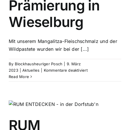
Prämierung in
Wieselburg
Mit unserem Mangalitza-Fleischschmalz und der
Wildpastete wurden wir bei der [...]
By
Blockhausheuriger Posch
|
9. März
für
2023
|
Aktuelles
|
Kommentare deaktiviert
2
Read More
x
Gold
bei
Prämierung
in
Wieselburg
RUM