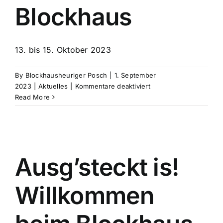
Blockhaus
13. bis 15. Oktober 2023
By
Blockhausheuriger Posch
|
1. September
für
2023
|
Aktuelles
|
Kommentare deaktiviert
Wild
Read More
&
Sturm
im
Blockhaus
Ausg’steckt is!
Willkommen