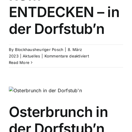
ENTDECKEN – in
der Dorfstub’n
By
Blockhausheuriger Posch
|
8. März
für
2023
|
Aktuelles
|
Kommentare deaktiviert
RUM
Read More
ENTDECKEN
–
in
der
Dorfstub’n
Osterbrunch in
der Dorfstub’n