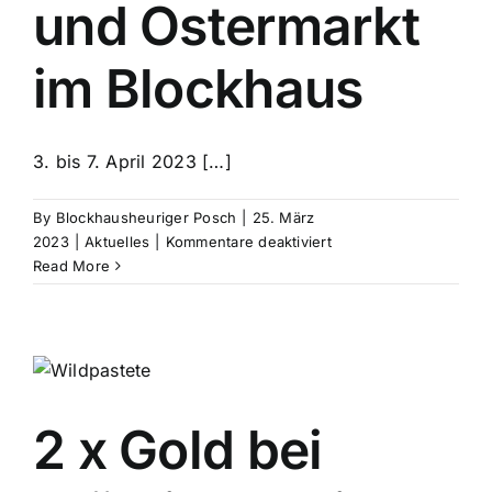
und Ostermarkt
im Blockhaus
3. bis 7. April 2023 […]
By
Blockhausheuriger Posch
|
25. März
für
2023
|
Aktuelles
|
Kommentare deaktiviert
Osterheuriger
Read More
und
Ostermarkt
im
Blockhaus
2 x Gold bei