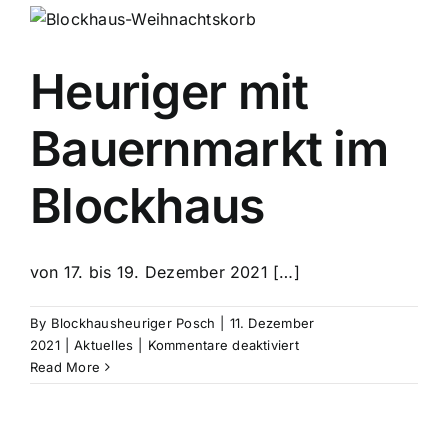
Heuriger mit
Bauernmarkt im
Blockhaus
von 17. bis 19. Dezember 2021 […]
By
Blockhausheuriger Posch
|
11. Dezember
für
2021
|
Aktuelles
|
Kommentare deaktiviert
Heuriger
Read More
mit
Bauernmarkt
im