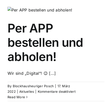
Per APP
bestellen und
abholen!
Wir sind „Digital“! 😉 […]
By
Blockhausheuriger Posch
|
17. März
für
2022
|
Aktuelles
|
Kommentare deaktiviert
Per
Read More
APP
bestellen