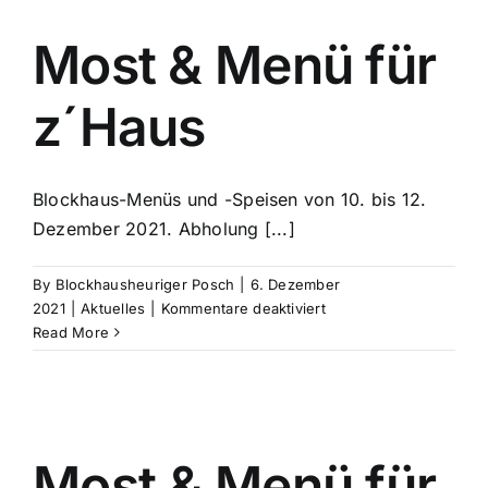
Blockhaus
Most & Menü für
z´Haus
Blockhaus-Menüs und -Speisen von 10. bis 12.
Dezember 2021. Abholung [...]
By
Blockhausheuriger Posch
|
6. Dezember
für
2021
|
Aktuelles
|
Kommentare deaktiviert
Most
Read More
&
Menü
für
z
´Haus
Most & Menü für