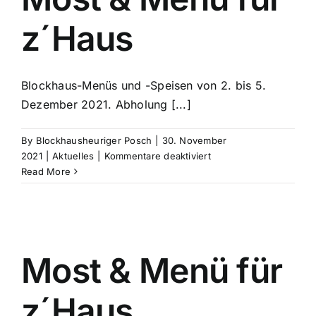
z´Haus
Blockhaus-Menüs und -Speisen von 2. bis 5.
Dezember 2021. Abholung [...]
By
Blockhausheuriger Posch
|
30. November
für
2021
|
Aktuelles
|
Kommentare deaktiviert
Most
Read More
&
Menü
für
z
´Haus
Most & Menü für
z´Haus