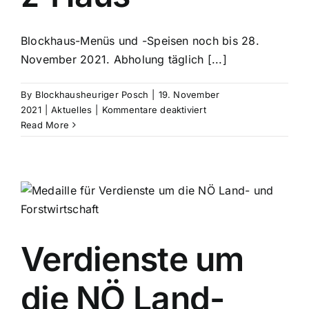
Blockhaus-Menüs und -Speisen noch bis 28.
November 2021. Abholung täglich [...]
By
Blockhausheuriger Posch
|
19. November
für
2021
|
Aktuelles
|
Kommentare deaktiviert
Most
Read More
&
Menü
für
z
´Haus
Verdienste um
die NÖ Land-