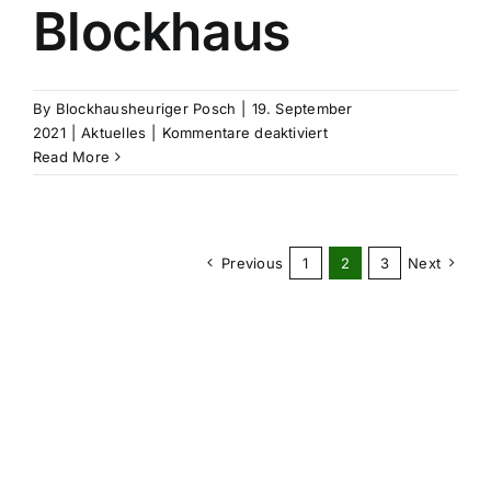
Blockhaus
By
Blockhausheuriger Posch
|
19. September
für
2021
|
Aktuelles
|
Kommentare deaktiviert
Oktoberfestl
Read More
im
Blockhaus
Previous
1
2
3
Next