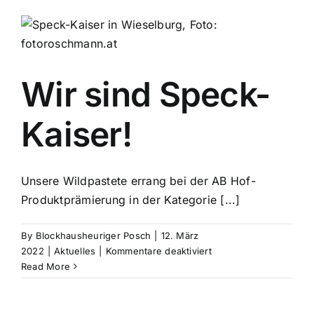
und
abholen!
Wir sind Speck-
Kaiser!
Unsere Wildpastete errang bei der AB Hof-
Produktprämierung in der Kategorie [...]
By
Blockhausheuriger Posch
|
12. März
für
2022
|
Aktuelles
|
Kommentare deaktiviert
Wir
Read More
sind
Speck-
Kaiser!