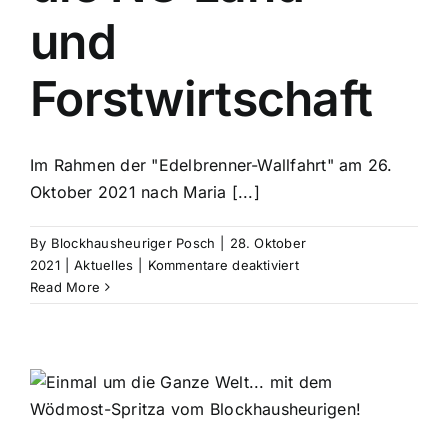
und
Forstwirtschaft
Im Rahmen der "Edelbrenner-Wallfahrt" am 26.
Oktober 2021 nach Maria [...]
By
Blockhausheuriger Posch
|
28. Oktober
für
2021
|
Aktuelles
|
Kommentare deaktiviert
Verdienste
Read More
um
die
NÖ
Land-
und
Forstwirtschaft