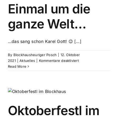
Einmal um die
ganze Welt…
…das sang schon Karel Gott! 😉 […]
By
Blockhausheuriger Posch
|
12. Oktober
für
2021
|
Aktuelles
|
Kommentare deaktiviert
Einmal
Read More
um
die
ganze
Welt…
Oktoberfestl im