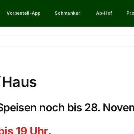
Vorbestell-App
Schmankerl
Ab-Hof
Pr
´Haus
peisen noch bis 28. Nove
bis 19 Uhr
.