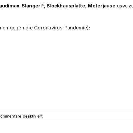
audimax-Stangerl“, Blockhausplatte, Meterjause
usw.
z
hmen gegen die Coronavirus-Pandemie):
für
ommentare deaktiviert
Most
&