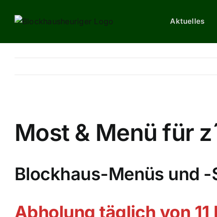
Skip
to
Aktuelles
content
Most & Menü für z
Blockhaus-Menüs und -S
Abholung täglich von 11 