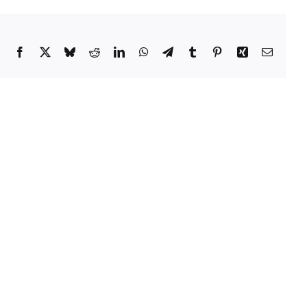
Facebook
X
Bluesky
Reddit
LinkedIn
WhatsApp
Telegram
Tumblr
Pinterest
Xing
Email