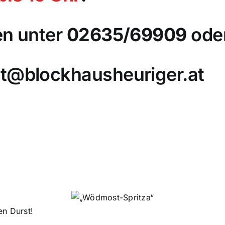
en unter
02635/69909
ode
t@blockhausheuriger.at
en Durst!