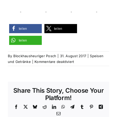
teilen
teilen
teilen
By
Blockhausheuriger Posch
|
31. August 2017
|
Speisen
für
und Getränke
|
Kommentare deaktiviert
Prämierte
Moste,
Säfte
und
Share This Story, Choose Your
Nektare
Platform!
Facebook
X
Bluesky
Reddit
LinkedIn
WhatsApp
Telegram
Tumblr
Pinterest
Xing
Email