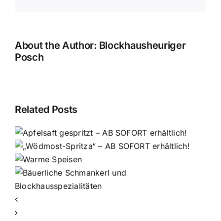
About the Author:
Blockhausheuriger
Posch
Related Posts
e
n