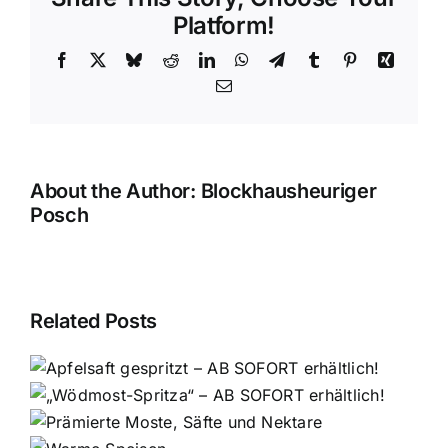
Platform!
Facebook
X
Bluesky
Reddit
LinkedIn
WhatsApp
Telegram
Tumblr
Pinterest
Xing
Email
About the Author:
Blockhausheuriger
Posch
Related Posts