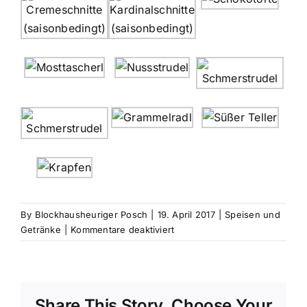
By
Blockhausheuriger Posch
|
19. April 2017
|
Speisen und
für
Getränke
|
Kommentare deaktiviert
Hausgemachte
Mehlspeisen
und
heiße
Share This Story, Choose Your
Getränke