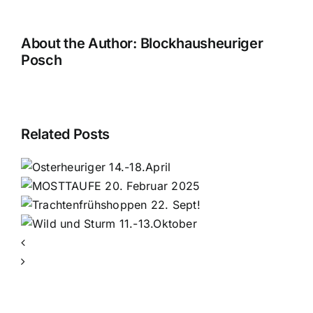
About the Author:
Blockhausheuriger
Posch
Related Posts
r
ppen