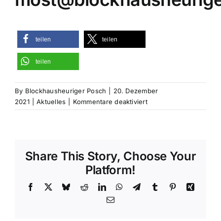
teilen
teilen
teilen
By
Blockhausheuriger Posch
|
20. Dezember
für
2021
|
Aktuelles
|
Kommentare deaktiviert
Blockhaus-
Weihnachtskorb
Share This Story, Choose Your
Platform!
Facebook
X
Bluesky
Reddit
LinkedIn
WhatsApp
Telegram
Tumblr
Pinterest
Xing
Email