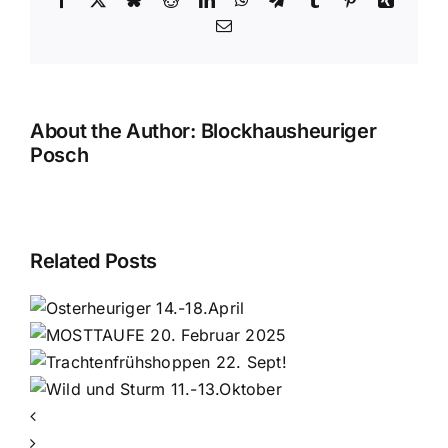
Email
About the Author:
Blockhausheuriger
Posch
Related Posts
r
ppen