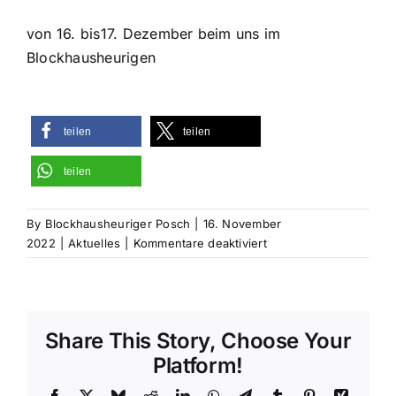
von 16. bis17. Dezember beim uns im
Blockhausheurigen
teilen
teilen
teilen
By
Blockhausheuriger Posch
|
16. November
für
2022
|
Aktuelles
|
Kommentare deaktiviert
Advent-
Bauernmarkt
im
BLOCKHAUS
Share This Story, Choose Your
Platform!
Facebook
X
Bluesky
Reddit
LinkedIn
WhatsApp
Telegram
Tumblr
Pinterest
Xing