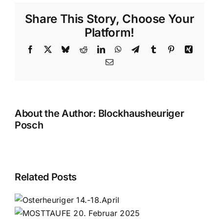
beim
Share This Story, Choose Your
Blockhaus
Heurigen
Platform!
Facebook
X
Bluesky
Reddit
LinkedIn
WhatsApp
Telegram
Tumblr
Pinterest
Xing
Email
About the Author:
Blockhausheuriger
Posch
Related Posts
r