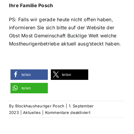
Ihre Familie Posch
PS: Falls wir gerade heute nicht offen haben,
informieren Sie sich bitte auf der Website der
Obst Most Gemeinschaft Bucklige Welt
welche
Mostheurigenbetriebe aktuell ausg’steckt haben.
teilen
teilen
teilen
By
Blockhausheuriger Posch
|
1. September
für
2023
|
Aktuelles
|
Kommentare deaktiviert
Ausg’steckt
is!
Willkommen