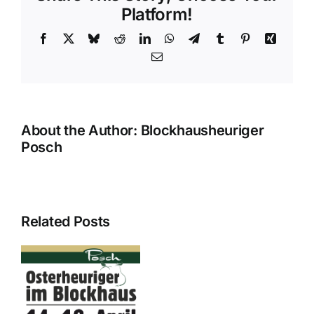
Platform!
Facebook
X
Bluesky
Reddit
LinkedIn
WhatsApp
Telegram
Tumblr
Pinterest
Xing
Email
About the Author:
Blockhausheuriger
Posch
Related Posts