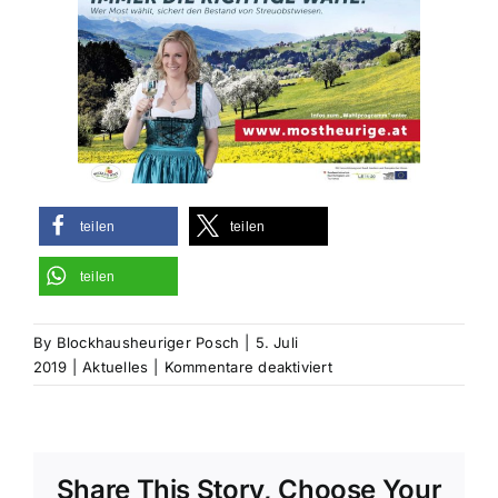
teilen
teilen
teilen
By
Blockhausheuriger Posch
|
5. Juli
für
2019
|
Aktuelles
|
Kommentare deaktiviert
Im
Fokus:
Die
Streuobstwiese
Share This Story, Choose Your