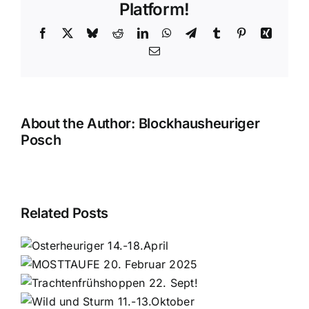
´Haus
Platform!
Facebook
X
Bluesky
Reddit
LinkedIn
WhatsApp
Telegram
Tumblr
Pinterest
Xing
Email
About the Author:
Blockhausheuriger
Posch
Related Posts
r
ppen