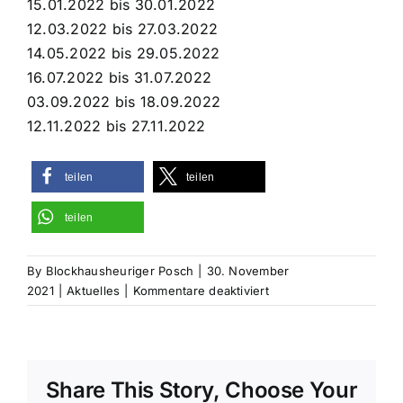
15.01.2022 bis 30.01.2022
12.03.2022 bis 27.03.2022
14.05.2022 bis 29.05.2022
16.07.2022 bis 31.07.2022
03.09.2022 bis 18.09.2022
12.11.2022 bis 27.11.2022
teilen
teilen
teilen
By
Blockhausheuriger Posch
|
30. November
für
2021
|
Aktuelles
|
Kommentare deaktiviert
Most
&
Menü
für
Share This Story, Choose Your
z