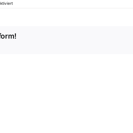
für
tiviert
Trachtenfrühshoppen
22.
Sept!
form!