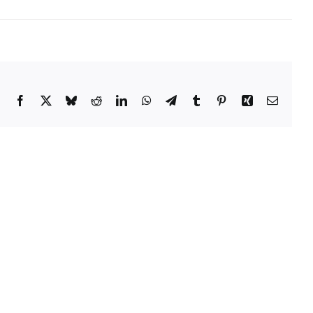
Facebook
X
Bluesky
Reddit
LinkedIn
WhatsApp
Telegram
Tumblr
Pinterest
Xing
Email