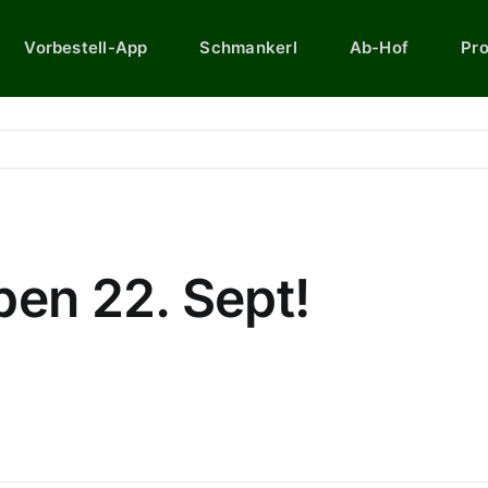
Vorbestell-App
Schmankerl
Ab-Hof
Pr
en 22. Sept!