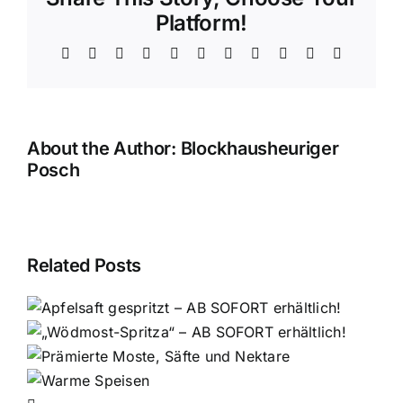
Platform!
Facebook
X
Bluesky
Reddit
LinkedIn
WhatsApp
Telegram
Tumblr
Pinterest
Xing
Email
About the Author:
Blockhausheuriger
Posch
Related Posts
e