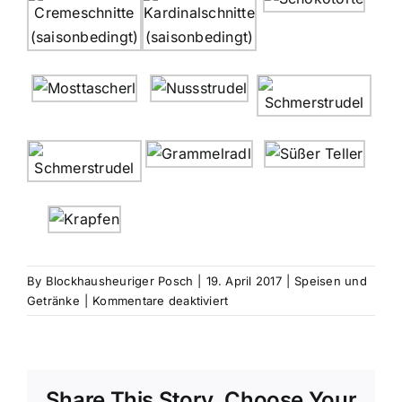
By
Blockhausheuriger Posch
|
19. April 2017
|
Speisen und
für
Getränke
|
Kommentare deaktiviert
Hausgemachte
Mehlspeisen
und
heiße
Share This Story, Choose Your
Getränke