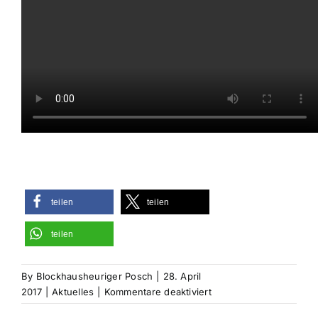
teilen
teilen
teilen
By
Blockhausheuriger Posch
|
28. April
für
2017
|
Aktuelles
|
Kommentare deaktiviert
ORF-