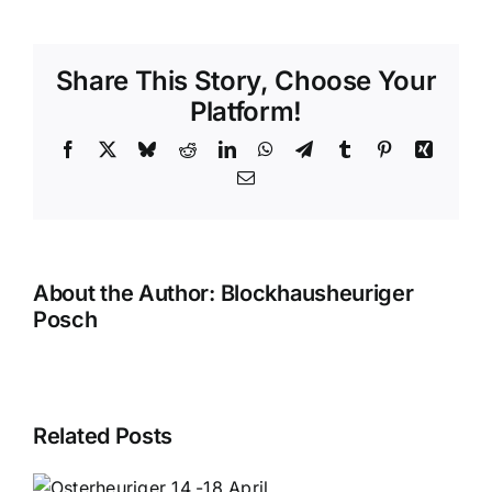
Vorbericht
zu
„Schnaps
Share This Story, Choose Your
im
Schloss
Platform!
2017“
Facebook
X
Bluesky
Reddit
LinkedIn
WhatsApp
Telegram
Tumblr
Pinterest
Xing
Email
About the Author:
Blockhausheuriger
Posch
Related Posts