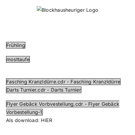
Skip
to
content
Frühling
mosttaufe
Fasching Kranzldürre.cdr - Fasching Kranzldürre
Darts Turnier.cdr - Darts Turnier
Flyer Gebäck Vorbvestellung.cdr - Flyer Gebäck
Vorbestellung-1
Als download:
HIER