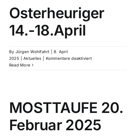
Osterheuriger
14.-18.April
By
Jürgen Wohlfahrt
|
8. April
für
2025
|
Aktuelles
|
Kommentare deaktiviert
Osterheuriger
Read More
14.-18.April
MOSTTAUFE 20.
Februar 2025