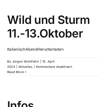
Wild und Sturm
11.-13.Oktober
ItalienischAbendHerunterladen
By
Jürgen Wohlfahrt
|
15. April
für
2024
|
Aktuelles
|
Kommentare deaktiviert
Wild
Read More
und
Sturm
11.-13.Oktober
Infos