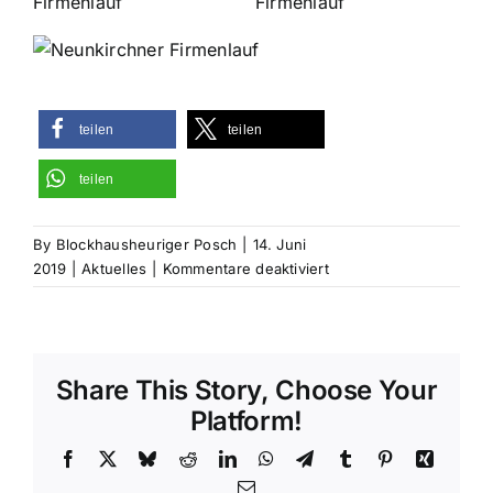
teilen
teilen
teilen
By
Blockhausheuriger Posch
|
14. Juni
für
2019
|
Aktuelles
|
Kommentare deaktiviert
Neunkirchner
Firmenlauf
–
Wir
Share This Story, Choose Your
waren
erfolgreich
Platform!
dabei!
Facebook
X
Bluesky
Reddit
LinkedIn
WhatsApp
Telegram
Tumblr
Pinterest
Xing
Email