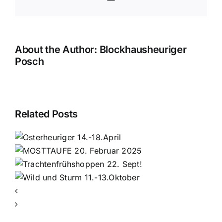
About the Author:
Blockhausheuriger
Posch
Related Posts
r
ppen