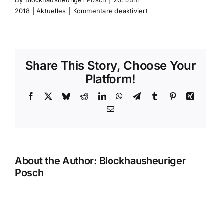
By
Blockhausheuriger Posch
|
20. Juni
für
2018
|
Aktuelles
|
Kommentare deaktiviert
Erfolgreich
beim
Firmenlauf
in
Share This Story, Choose Your
Neunkirchen
Platform!
Facebook
X
Bluesky
Reddit
LinkedIn
WhatsApp
Telegram
Tumblr
Pinterest
Xing
Email
About the Author:
Blockhausheuriger
Posch