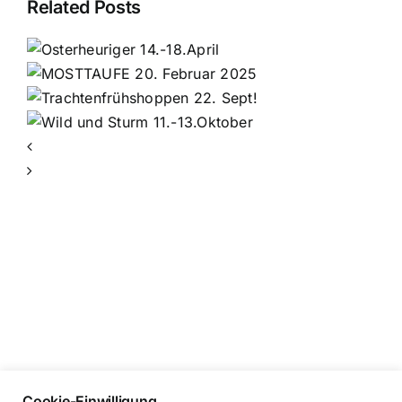
Related Posts
r
ppen
Cookie-Einwilligung