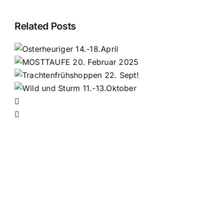
Related Posts
r
ppen