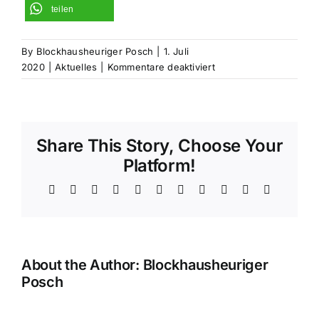
teilen
By
Blockhausheuriger Posch
|
1. Juli
für
2020
|
Aktuelles
|
Kommentare deaktiviert
Grillerei
küsst
Apfelmost:
SAX
Share This Story, Choose Your
&
KEYS
Platform!
sind
Facebook
X
Bluesky
Reddit
LinkedIn
WhatsApp
Telegram
Tumblr
Pinterest
Xing
Email
wieder
auf
Tour…
About the Author:
Blockhausheuriger
Posch